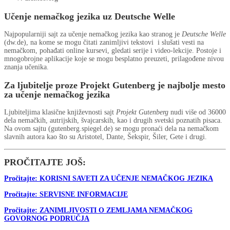
Učenje nemačkog jezika uz Deutsche Welle
Najpopularniji sajt za učenje nemačkog jezika kao stranog je
Deutsche Welle
(dw.de), na kome se mogu čitati zanimljivi tekstovi i slušati vesti na
nemačkom, pohađati online kursevi, gledati serije i video-lekcije. Postoje i
mnogobrojne aplikacije koje se mogu besplatno preuzeti, prilagođene nivou
znanja učenika.
Za ljubitelje proze Projekt Gutenberg je najbolje mesto
za učenje nemačkog jezika
Ljubiteljima klasične književnosti sajt
Projekt Gutenberg
nudi više od 36000
dela nemačkih, autrijskih, švajcarskih, kao i drugih svetski poznatih pisaca.
Na ovom sajtu (gutenberg.spiegel.de) se mogu pronaći dela na nemačkom
slavnih autora kao što su Aristotel, Dante, Šekspir, Šiler, Gete i drugi.
PROČITAJTE JOŠ:
Pročitajte: KORISNI SAVETI ZA UČENJE NEMAČKOG JEZIKA
Pročitajte: SERVISNE INFORMACIJE
Pročitajte: ZANIMLJIVOSTI O ZEMLJAMA NEMAČKOG
GOVORNOG PODRUČJA