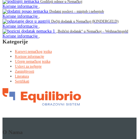
Godišnji odmor u Nemačkoj
Korisne informacije
,
Dodatni poslovi – minijob i nebenjob
Korisne informacije
,
Dečiji dodatak u Nemačkoj (KINDERGELD)
Korisne informacije
,
„Božićni dodatak“ u Nemačkoj – Weihnachtsgeld
Korisne informacije
,
Kategorije
Kursevi nemačkog jezika
Korisne informacije
Učenje nemačkog jezika
Uslovi za iseljenje
Zanimljivosti
Literatura
Sertifikati
O Nama