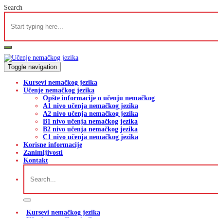
Search
Toggle navigation
Kursevi nemačkog jezika
Učenje nemačkog jezika
Opšte informacije o učenju nemačkog
A1 nivo učenja nemačkog jezika
A2 nivo učenja nemačkog jezika
B1 nivo učenja nemačkog jezika
B2 nivo učenja nemačkog jezika
C1 nivo učenja nemačkog jezika
Korisne informacije
Zanimljivosti
Kontakt
Kursevi nemačkog jezika