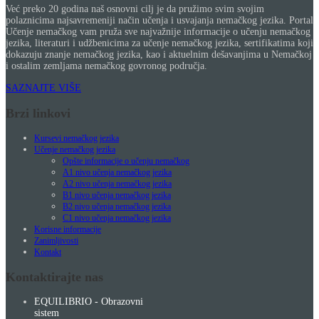
Već preko 20 godina naš osnovni cilj je da pružimo svim svojim
polaznicima najsavremeniji način učenja i usvajanja nemačkog jezika. Portal
Učenje nemačkog vam pruža sve najvažnije informacije o učenju nemačkog
jezika, literaturi i udžbenicima za učenje nemačkog jezika, sertifikatima koji
dokazuju znanje nemačkog jezika, kao i aktuelnim dešavanjima u Nemačkoj
i ostalim zemljama nemačkog govronog područja.
SAZNAJTE VIŠE
Brzi linkovi
Kursevi nemačkog jezika
Učenje nemačkog jezika
Opšte informacije o učenju nemačkog
A1 nivo učenja nemačkog jezika
A2 nivo učenja nemačkog jezika
B1 nivo učenja nemačkog jezika
B2 nivo učenja nemačkog jezika
C1 nivo učenja nemačkog jezika
Korisne informacije
Zanimljivosti
Kontakt
Kontaktirajte nas
EQUILIBRIO - Obrazovni
sistem