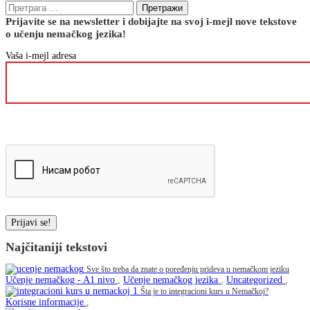
Претрага
за:
Prijavite se na newsletter i dobijajte na svoj i-mejl nove tekstove
o učenju nemačkog jezika!
Vaša i-mejl adresa
Please
leave
Please
this
leave
field
this
empty.
field
empty.
Najčitaniji tekstovi
Sve što treba da znate o poređenju prideva u nemačkom jeziku
Učenje nemačkog - A1 nivo
,
Učenje nemačkog jezika
,
Uncategorized
,
Šta je to integracioni kurs u Nemačkoj?
Korisne informacije
,