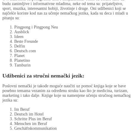
budu zanimljive i informativne mladima, neke od tema su: prijateljstvo,
sport, muzika, interesantni hobiji, životinje i druge. Oni udžbenici koji se
najčešće koriste kod nas za učenje nemačkog jezika, kada su deca i mladi u
pitanju su:
Pingpong i Pingpong Neu
Ausblick
Ideen
Beste Freunde
Delfin
Deutsch.com
Planet
Planetino
Tamburin
Udžbenici za stručni nemački jezik:
Poslovni nemački je takođe moguće naučiti uz pomoć knjiga koje se bave
posebno temama vezanim za određenu struku kao što je medicina, turizam,
marketing i tako dalje. Knjige koje su namenjene učenju stručnog nemačkog
jezika su:
Im Beruf
Deutsch im Hotel
Schritte Plus im Beruf
Menschen im Beruf
Geschäftskommunikation