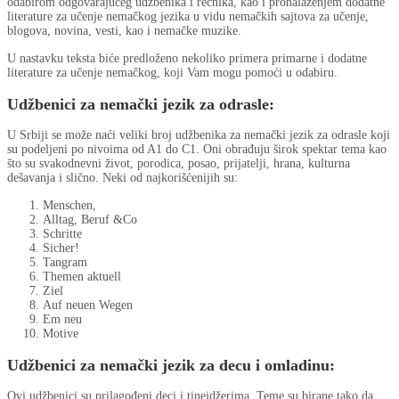
odabirom odgovarajućeg udžbenika i rečnika, kao i pronalaženjem dodatne
literature za učenje nemačkog jezika u vidu nemačkih sajtova za učenje,
blogova, novina, vesti, kao i nemačke muzike.
U nastavku teksta biće predloženo nekoliko primera primarne i dodatne
literature za učenje nemačkog, koji Vam mogu pomoći u odabiru.
Udžbenici za nemački jezik za odrasle:
U Srbiji se može naći veliki broj udžbenika za nemački jezik za odrasle koji
su podeljeni po nivoima od A1 do C1. Oni obrađuju širok spektar tema kao
što su svakodnevni život, porodica, posao, prijatelji, hrana, kulturna
dešavanja i slično. Neki od najkorišćenijih su:
Menschen,
Alltag, Beruf &Co
Schritte
Sicher!
Tangram
Themen aktuell
Ziel
Auf neuen Wegen
Em neu
Motive
Udžbenici za nemački jezik za decu i omladinu:
Ovi udžbenici su prilagođeni deci i tinejdžerima. Teme su birane tako da