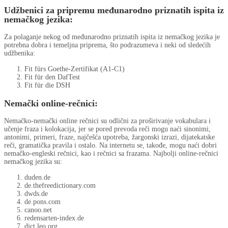
Udžbenici za pripremu međunarodno priznatih ispita iz
nemačkog jezika:
Za polaganje nekog od međunarodno priznatih ispita iz nemačkog jezika je
potrebna dobra i temeljna priprema, što podrazumeva i neki od sledećih
udžbenika:
Fit fürs Goethe-Zertifikat (A1-C1)
Fit für den DafTest
Fit für die DSH
Nemački online-rečnici:
Nemačko-nemački online rečnici su odlični za proširivanje vokabulara i
učenje fraza i kolokacija, jer se pored prevoda reči mogu naći sinonimi,
antonimi, primeri, fraze, najčešća upotreba, žargonski izrazi, dijatekatske
reči, gramatička pravila i ostalo. Na internetu se, takođe, mogu naći dobri
nemačko-engleski rečnici, kao i rečnici sa frazama. Najbolji online-rečnici
nemačkog jezika su:
duden.de
de.thefreedictionary.com
dwds.de
de.pons.com
canoo.net
redensarten-index.de
dict.leo.org