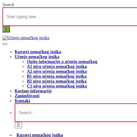
Search
Toggle navigation
Kursevi nemačkog jezika
Učenje nemačkog jezika
Opšte informacije o učenju nemačkog
A1 nivo učenja nemačkog jezika
A2 nivo učenja nemačkog jezika
B1 nivo učenja nemačkog jezika
B2 nivo učenja nemačkog jezika
C1 nivo učenja nemačkog jezika
Korisne informacije
Zanimljivosti
Kontakt
Kursevi nemačkog jezika