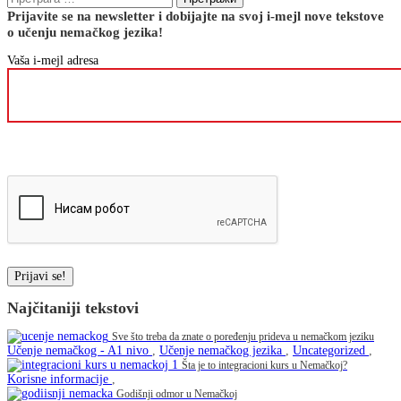
за:
Prijavite se na newsletter i dobijajte na svoj i-mejl nove tekstove
o učenju nemačkog jezika!
Vaša i-mejl adresa
Please
leave
Please
this
leave
field
this
empty.
field
empty.
Najčitaniji tekstovi
Sve što treba da znate o poređenju prideva u nemačkom jeziku
Učenje nemačkog - A1 nivo
,
Učenje nemačkog jezika
,
Uncategorized
,
Šta je to integracioni kurs u Nemačkoj?
Korisne informacije
,
Godišnji odmor u Nemačkoj