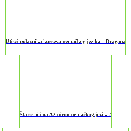
Utisci polaznika kurseva nemačkog jezika – Dragana
Šta se uči na A2 nivou nemačkog jezika?