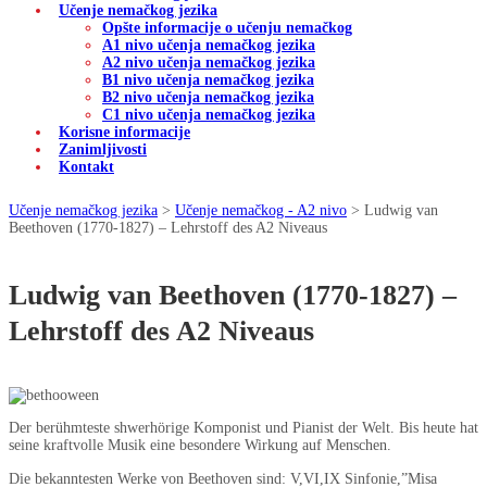
Učenje nemačkog jezika
Opšte informacije o učenju nemačkog
A1 nivo učenja nemačkog jezika
A2 nivo učenja nemačkog jezika
B1 nivo učenja nemačkog jezika
B2 nivo učenja nemačkog jezika
C1 nivo učenja nemačkog jezika
Korisne informacije
Zanimljivosti
Kontakt
Učenje nemačkog jezika
>
Učenje nemačkog - A2 nivo
>
Ludwig van
Beethoven (1770-1827) – Lehrstoff des A2 Niveaus
Ludwig van Beethoven (1770-1827) –
Lehrstoff des A2 Niveaus
Der berühmteste shwerhörige Komponist und Pianist der Welt. Bis heute hat
seine kraftvolle Musik eine besondere Wirkung auf Menschen.
Die bekanntesten Werke von Beethoven sind: V,VI,IX Sinfonie,”Misa