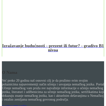
Izražavanje budućnosti - prezent ili futur? - gradivo B1
nivoa
O Nama
Već preko 20 godina naš osnovni cilj je da pružimo svim svojim
polaznicima najsavremeniji način učenja i usvajanja nemačkog jezika. Portal
Učenje nemačkog vam pruža sve najvažnije informacije o učenju nemačkog
jezika, literaturi i udžbenicima za učenje nemačkog jezika, sertifikatima koji
dokazuju znanje nemačkog jezika, kao i aktuelnim dešavanjima u Nemačkoj
i ostalim zemljama nemačkog govronog područja.