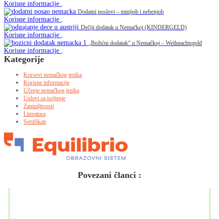
Korisne informacije
,
Dodatni poslovi – minijob i nebenjob
Korisne informacije
,
Dečiji dodatak u Nemačkoj (KINDERGELD)
Korisne informacije
,
„Božićni dodatak“ u Nemačkoj – Weihnachtsgeld
Korisne informacije
,
Kategorije
Kursevi nemačkog jezika
Korisne informacije
Učenje nemačkog jezika
Uslovi za iseljenje
Zanimljivosti
Literatura
Sertifikati
Povezani članci :