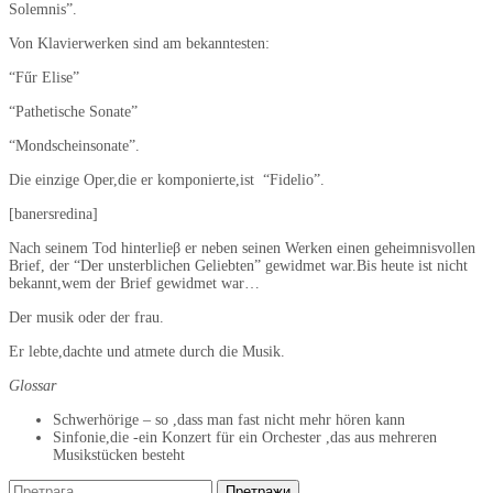
Solemnis”.
Von Klavierwerken sind am bekanntesten:
“Fűr Elise”
“Pathetische Sonate”
“Mondscheinsonate”.
Die einzige Oper,die er komponierte,ist “Fidelio”.
[banersredina]
Nach seinem Tod hinterlieβ er neben seinen Werken einen geheimnisvollen
Brief, der “Der unsterblichen Geliebten” gewidmet war.Bis heute ist nicht
bekannt,wem der Brief gewidmet war…
Der musik oder der frau.
Er lebte,dachte und atmete durch die Musik.
Glossar
Schwerhörige – so ,dass man fast nicht mehr hören kann
Sinfonie,die -ein Konzert für ein Orchester ,das aus mehreren
Musikstücken besteht
Претрага