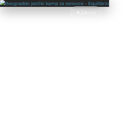
Zatvori
UČENJE NEMAČKOG JEZIKA
>
KORISNE INFORMACIJE
>
IZNAJM
IZNAJMLJIVANJE STANA U
Verovatno ste čuli dosta priča o tome kako je u Nem
morati polovinu plate da izdvajate za kiriju. Međut
mora da bude bauk, a pravi stan krije se odmah iza 
Definišite kriterijume
Ključno je da znate šta želite. Pre potrage za stanom 