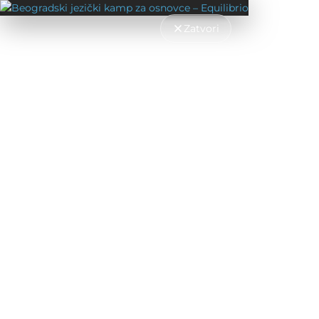
Zatvori
UČENJE NEMAČKOG JEZIKA
>
UČENJE NEMAČKOG - B2 NIVO
>
KAUZALNE REČENICE U N
NIVOA
Nemački jezik
razlikuje mnogo grupa zavisnih rečen
jedna od najčešćih je grupa. U srpskom jeziku ih n
uzroka. Dakle, koristimo ih kao odgovor na pitanje
Pitanja na koja bismo odgovorili kauzalnom reč