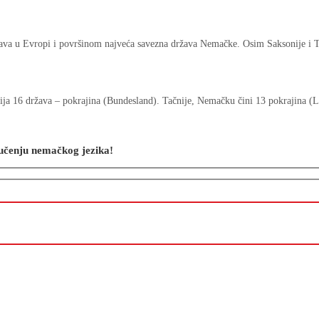
žava u Evropi i površinom najveća savezna država Nemačke. Osim Saksonije i T
 16 država – pokrajina (Bundesland). Tačnije, Nemačku čini 13 pokrajina (Lä
o učenju nemačkog jezika!