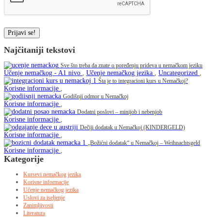
empty.
Najčitaniji tekstovi
Sve što treba da znate o poređenju prideva u nemačkom jeziku
Učenje nemačkog - A1 nivo
,
Učenje nemačkog jezika
,
Uncategorized
,
Šta je to integracioni kurs u Nemačkoj?
Korisne informacije
,
Godišnji odmor u Nemačkoj
Korisne informacije
,
Dodatni poslovi – minijob i nebenjob
Korisne informacije
,
Dečiji dodatak u Nemačkoj (KINDERGELD)
Korisne informacije
,
„Božićni dodatak“ u Nemačkoj – Weihnachtsgeld
Korisne informacije
,
Kategorije
Kursevi nemačkog jezika
Korisne informacije
Učenje nemačkog jezika
Uslovi za iseljenje
Zanimljivosti
Literatura