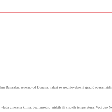
lnu Bavarsku, severno od Dunava, nalazi se srednjovekovni gradić opasan zidi
vlada umerena klima, bez izuzetno niskih ili visokih temperatura. Veći deo N