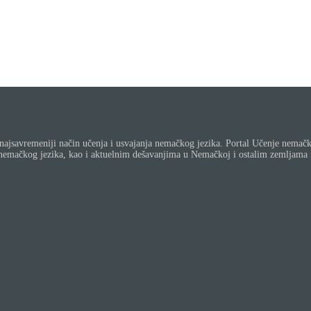
najsavremeniji način učenja i usvajanja nemačkog jezika. Portal Učenje nemačk
je nemačkog jezika, kao i aktuelnim dešavanjima u Nemačkoj i ostalim zemljam