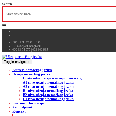
Search
Pon - Pet 09:00 - 18:00
12 lokacija u Beogradu
069 33 74 075 | 063 300 935
Toggle navigation
Kursevi nemačkog jezika
Učenje nemačkog jezika
Opšte informacije o učenju nemačkog
A1 nivo učenja nemačkog jezika
A2 nivo učenja nemačkog jezika
B1 nivo učenja nemačkog jezika
B2 nivo učenja nemačkog jezika
C1 nivo učenja nemačkog jezika
Korisne informacije
Zanimljivosti
Kontakt