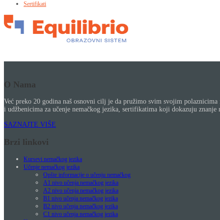
Sertifikati
O Nama
Već preko 20 godina naš osnovni cilj je da pružimo svim svojim polaznicima 
i udžbenicima za učenje nemačkog jezika, sertifikatima koji dokazuju znan
SAZNAJTE VIŠE
Brzi linkovi
Kursevi nemačkog jezika
Učenje nemačkog jezika
Opšte informacije o učenju nemačkog
A1 nivo učenja nemačkog jezika
A2 nivo učenja nemačkog jezika
B1 nivo učenja nemačkog jezika
B2 nivo učenja nemačkog jezika
C1 nivo učenja nemačkog jezika