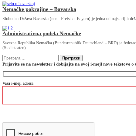
Nemačke pokrajine – Bavarska
Slobodna Država Bavarska (nem. Freistaat Bayern) je jedna od najstarijih dr
Administrativna podela Nemačke
Savezna Republika Nemačka (Bundesrepublik Deutschland – BRD) je federacija
(Stadtstaaten).
Претрага
за:
Prijavite se na newsletter i dobijajte na svoj i-mejl nove tekstove 
Vaša i-mejl adresa
Please
leave
Please
this
leave
field
this
empty.
field