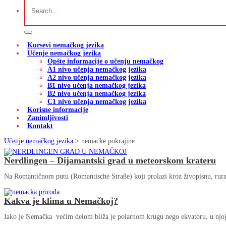
Kursevi nemačkog jezika
Učenje nemačkog jezika
Opšte informacije o učenju nemačkog
A1 nivo učenja nemačkog jezika
A2 nivo učenja nemačkog jezika
B1 nivo učenja nemačkog jezika
B2 nivo učenja nemačkog jezika
C1 nivo učenja nemačkog jezika
Korisne informacije
Zanimljivosti
Kontakt
Učenje nemačkog jezika
>
nemacke pokrajine
Nerdlingen – Dijamantski grad u meteorskom krateru
Na Romantičnom putu (Romantische Straße) koji prolazi kroz živopisnu, rura
Kakva je klima u Nemačkoj?
Iako je Nemačka većim delom bliža je polarnom krugu nego ekvatoru, u njoj 